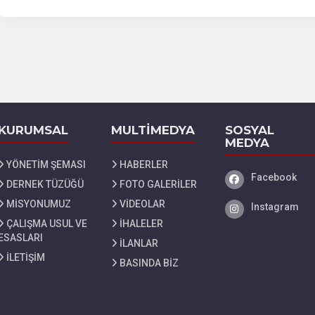
KURUMSAL
MULTİMEDYA
SOSYAL
MEDYA
YÖNETİM ŞEMASI
HABERLER
Facebook
Facebook
DERNEK TÜZÜĞÜ
FOTO GALERİLER
MİSYONUMUZ
VİDEOLAR
Instagram
Instagram
ÇALIŞMA USUL VE
İHALELER
ESASLARI
İLANLAR
İLETİŞİM
BASINDA BİZ