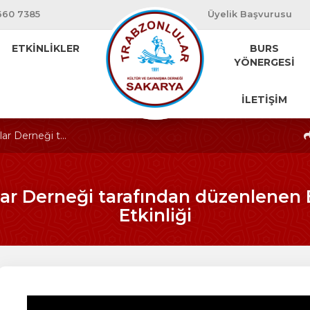
660 7385
Üyelik Başvurusu
ETKİNLİKLER
BURS
YÖNERGESİ
İLETİŞİM
ar Derneği t...
lar Derneği tarafından düzenlenen 
Etkinliği