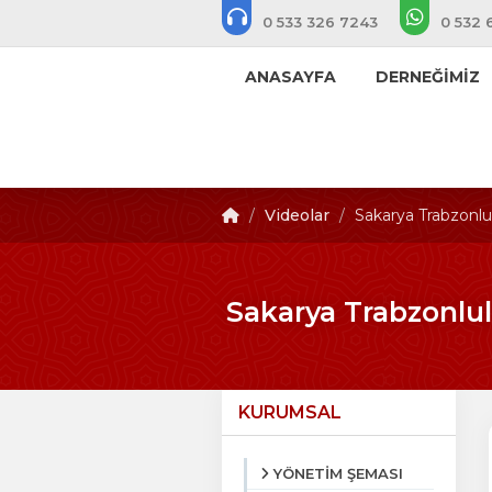
0 533 326 7243
0 532 
ANASAYFA
DERNEĞİMİZ
Videolar
Sakarya Trabzonlul
Sakarya Trabzonlu
KURUMSAL
YÖNETİM ŞEMASI