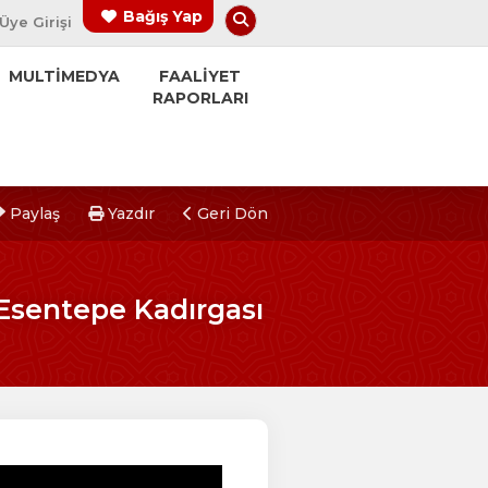
Arama Yap
Bağış Yap
Üye Girişi
MULTİMEDYA
FAALİYET
RAPORLARI
Paylaş
Yazdır
Geri Dön
Esentepe Kadırgası