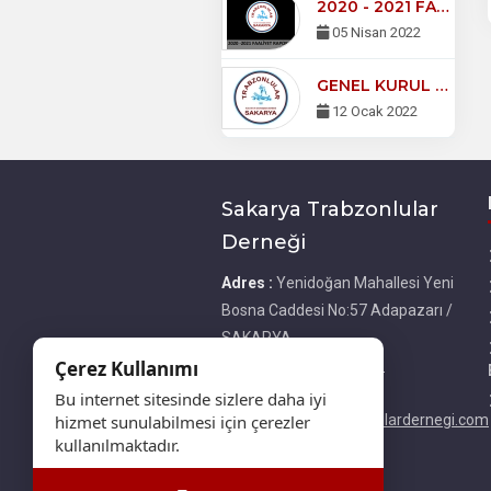
2020 - 2021 FAALİYET RAPORU
05 Nisan 2022
GENEL KURUL DUYURUSU
12 Ocak 2022
Sakarya Trabzonlular
Derneği
Adres :
Yenidoğan Mahallesi Yeni
Bosna Caddesi No:57 Adapazarı /
SAKARYA
Çerez Kullanımı
Telefon :
05333267243
E-Posta :
Bu internet sitesinde sizlere daha iyi
hizmet sunulabilmesi için çerezler
bilgi@sakaryatrabzonlulardernegi.com
kullanılmaktadır.