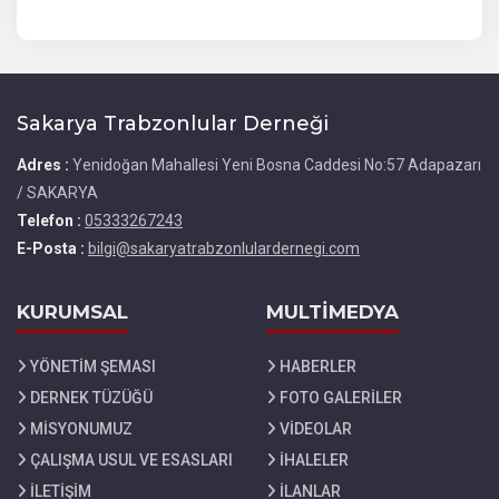
Sakarya Trabzonlular Derneği
Adres :
Yenidoğan Mahallesi Yeni Bosna Caddesi No:57 Adapazarı
/ SAKARYA
Telefon :
05333267243
E-Posta :
bilgi@sakaryatrabzonlulardernegi.com
KURUMSAL
MULTİMEDYA
YÖNETİM ŞEMASI
HABERLER
DERNEK TÜZÜĞÜ
FOTO GALERİLER
MİSYONUMUZ
VİDEOLAR
ÇALIŞMA USUL VE ESASLARI
İHALELER
İLETİŞİM
İLANLAR