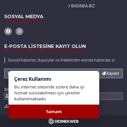
BASINDA BİZ
SOSYAL MEDYA
E-POSTA LİSTESİNE KAYIT OLUN
Güncel haberler, duyurular ve ihalelerden anında haberdar ol
E-Posta adresinizi yazın...
Kaydet
Çerez Kullanımı
Bu internet sitesinde sizlere daha iyi
Site İstatistikleri
hizmet sunulabilmesi için çerezler
692909 Ziyaretci
846910 Gösterim
kullanılmaktadır.
Site Haritası
Tamam