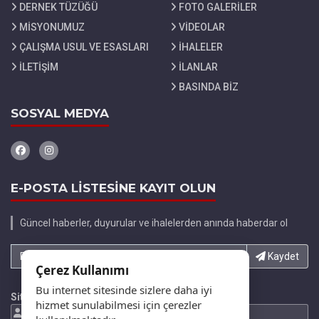
DERNEK TÜZÜĞÜ
FOTO GALERİLER
MİSYONUMUZ
VİDEOLAR
ÇALIŞMA USUL VE ESASLARI
İHALELER
İLETİŞİM
İLANLAR
BASINDA BİZ
SOSYAL MEDYA
E-POSTA LİSTESİNE KAYIT OLUN
Güncel haberler, duyurular ve ihalelerden anında haberdar ol
E-Posta adresinizi yazın...
Kaydet
Çerez Kullanımı
Bu internet sitesinde sizlere daha iyi
Site İstatistikleri
hizmet sunulabilmesi için çerezler
693549 Ziyaretci
847904 Gösterim