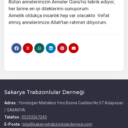
Bütün annelerimizin Anneler Günü'nü tebrik ediyor,
her birine en iyi dileklerimi sunuyorum.
Annelik oldukça insanlık hep var olacaktır. Vefat
etmiş annelerimize Allah'tan rahmet diliyorum.
Sakarya Trabzonlular Derneği
Adres :
Yenidoğan Mahallesi Yeni Bosna Caddesi No:57 Adapazarı
/ SAKARYA
Telefon :
05333267243
E-Posta :
bilgi@sakaryatrabzonlulardernegi.com