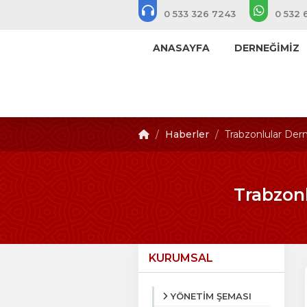
0 533 326 7243
0 532 
ANASAYFA
DERNEĞİMİZ
Haberler
Trabzonlular Der
Trabzon
KURUMSAL
YÖNETİM ŞEMASI