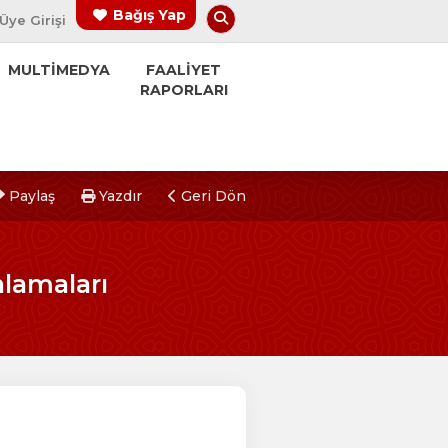
Arama Yap
Bağış Yap
Üye Girişi
MULTİMEDYA
FAALİYET
RAPORLARI
Paylaş
Yazdır
Geri Dön
lamaları