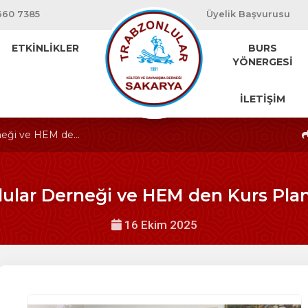
660 7385
Üyelik Başvurusu
ETKİNLİKLER
BURS
YÖNERGESİ
İLETİŞİM
neği ve HEM de...
lular Derneği ve HEM den Kurs Plan
16 Ekim 2025