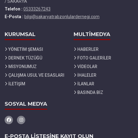
/ SAKARYA
Telefon :
05333267243
E-Posta :
bilgi@sakaryatrabzonlulardernegi.com
KURUMSAL
MULTİMEDYA
YÖNETİM ŞEMASI
HABERLER
DERNEK TÜZÜĞÜ
FOTO GALERİLER
MİSYONUMUZ
VİDEOLAR
ÇALIŞMA USUL VE ESASLARI
İHALELER
İLETİŞİM
İLANLAR
BASINDA BİZ
SOSYAL MEDYA
E-POSTA LİSTESİNE KAYIT OLUN