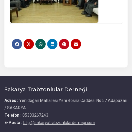
Sakarya Trabzonlular Derneği
Adres :
Yenidoğan Mahallesi Yeni Bosna Caddesi No:57 Adapazarı
/ SAKARYA
Telefon :
05333267243
E-Posta :
bilgi@sakaryatrabzonlulardernegi.com