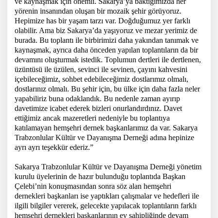
ve kaynaşmak için önemli. Sakarya’ya baktığımızda her
yörenin insanından oluşan bir mozaik şehir görüyoruz.
Hepimize has bir yaşam tarzı var. Doğduğumuz yer farklı
olabilir. Ama biz Sakarya’da yaşıyoruz ve mezar yerimiz de
burada. Bu toplantı ile birbirimizi daha yakından tanımak ve
kaynaşmak, ayrıca daha önceden yapılan toplantıların da bir
devamını oluşturmak istedik. Toplumun dertleri ile dertlenen,
üzüntüsü ile üzülen, sevinci ile sevinen, çayını kahvesini
içebileceğimiz, sohbet edebileceğimiz dostlarımız olmalı,
dostlarınız olmalı. Bu şehir için, bu ülke için daha fazla neler
yapabiliriz buna odaklandık. Bu nedenle zaman ayırıp
davetimize icabet ederek bizleri onurlandırdınız. Davet
ettiğimiz ancak mazeretleri nedeniyle bu toplantıya
katılamayan hemşehri dernek başkanlarımız da var. Sakarya
Trabzonlular Kültür ve Dayanışma Derneği adına hepinize
ayrı ayrı teşekkür ederiz.”
Sakarya Trabzonlular Kültür ve Dayanışma Derneği yönetim
kurulu üyelerinin de hazır bulunduğu toplantıda Başkan
Çelebi’nin konuşmasından sonra söz alan hemşehri
dernekleri başkanları ise yaptıkları çalışmalar ve hedefleri ile
ilgili bilgiler vererek, gelecekte yapılacak toplantıların farklı
hemşehri dernekleri başkanlarının ev sahipliğinde devam