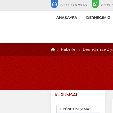
0 533 326 7243
0 532 
ANASAYFA
DERNEĞİMİZ
Haberler
Derneğimize Ziy
KURUMSAL
YÖNETİM ŞEMASI