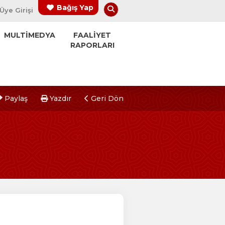
Arama Yap
Bağış Yap
Üye Girişi
MULTİMEDYA
FAALİYET
RAPORLARI
Paylaş
Yazdır
Geri Dön