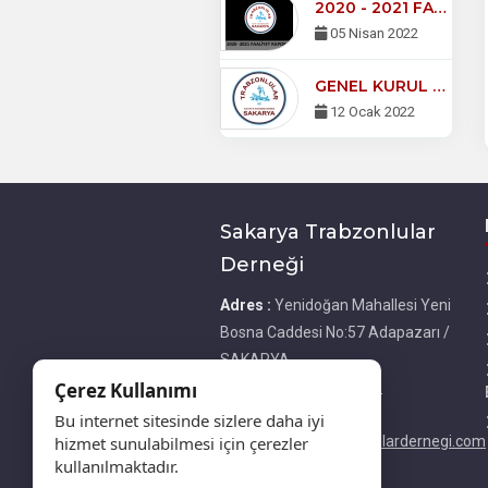
2020 - 2021 FAALİYET RAPORU
05 Nisan 2022
GENEL KURUL DUYURUSU
12 Ocak 2022
Sakarya Trabzonlular
Derneği
Adres :
Yenidoğan Mahallesi Yeni
Bosna Caddesi No:57 Adapazarı /
SAKARYA
Çerez Kullanımı
Telefon :
05333267243
E-Posta :
Bu internet sitesinde sizlere daha iyi
hizmet sunulabilmesi için çerezler
bilgi@sakaryatrabzonlulardernegi.com
kullanılmaktadır.