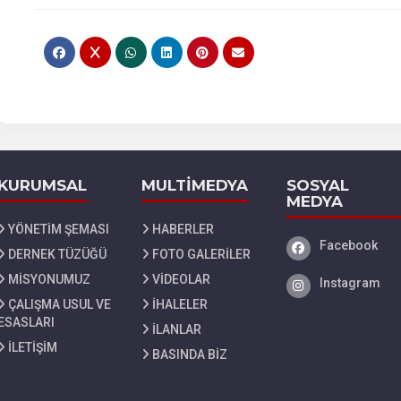
KURUMSAL
MULTİMEDYA
SOSYAL
MEDYA
YÖNETİM ŞEMASI
HABERLER
Facebook
Facebook
DERNEK TÜZÜĞÜ
FOTO GALERİLER
MİSYONUMUZ
VİDEOLAR
Instagram
Instagram
ÇALIŞMA USUL VE
İHALELER
ESASLARI
İLANLAR
İLETİŞİM
BASINDA BİZ