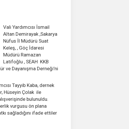
Vali Yardımcısı İsmail
Altan Demirayak ,Sakarya
Nüfus İl Müdürü Suat
Keleş, , Göç İdaresi
Müdürü Ramazan
Latifoğlu , SEAH
KKB
tür ve Dayanışma Derneği’ni
mcısı Tayyib Kaba, dernek
r, Hüseyin Çolak
ile
alışverişinde bulunuldu.
aberlik vurgusu ön plana
ı sağladığını ifade ettiler