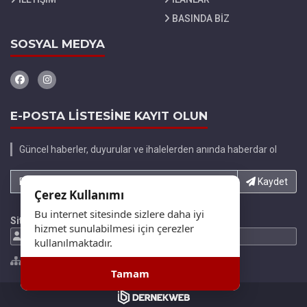
BASINDA BİZ
SOSYAL MEDYA
E-POSTA LİSTESİNE KAYIT OLUN
Güncel haberler, duyurular ve ihalelerden anında haberdar ol
E-Posta adresinizi yazın...
Kaydet
Çerez Kullanımı
Bu internet sitesinde sizlere daha iyi
Site İstatistikleri
hizmet sunulabilmesi için çerezler
693470 Ziyaretci
847673 Gösterim
kullanılmaktadır.
Site Haritası
Tamam