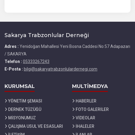
Sakarya Trabzonlular Derneği
Adres :
Yenidoğan Mahallesi Yeni Bosna Caddesi No:57 Adapazarı
/ SAKARYA
Telefon :
05333267243
E-Posta :
bilgi@sakaryatrabzonlulardernegi.com
KURUMSAL
MULTİMEDYA
YÖNETİM ŞEMASI
HABERLER
DERNEK TÜZÜĞÜ
FOTO GALERİLER
MİSYONUMUZ
VİDEOLAR
ÇALIŞMA USUL VE ESASLARI
İHALELER
İLETİŞİM
İLANLAR