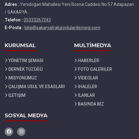
Adres :
Yenidoğan Mahallesi Yeni Bosna Caddesi No:57 Adapazarı
/ SAKARYA
Telefon :
05333267243
E-Posta :
bilgi@sakaryatrabzonlulardernegi.com
KURUMSAL
MULTİMEDYA
YÖNETİM ŞEMASI
HABERLER
DERNEK TÜZÜĞÜ
FOTO GALERİLER
MİSYONUMUZ
VİDEOLAR
ÇALIŞMA USUL VE ESASLARI
İHALELER
İLETİŞİM
İLANLAR
BASINDA BİZ
SOSYAL MEDYA