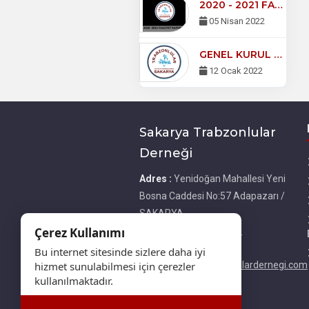
2020 - 2021 FAALİYET RAPORU
05 Nisan 2022
GENEL KURUL DUYURUSU
12 Ocak 2022
Sakarya Trabzonlular
Derneği
Adres :
Yenidoğan Mahallesi Yeni
Bosna Caddesi No:57 Adapazarı /
SAKARYA
Çerez Kullanımı
Telefon :
05333267243
E-Posta :
Bu internet sitesinde sizlere daha iyi
hizmet sunulabilmesi için çerezler
bilgi@sakaryatrabzonlulardernegi.com
kullanılmaktadır.