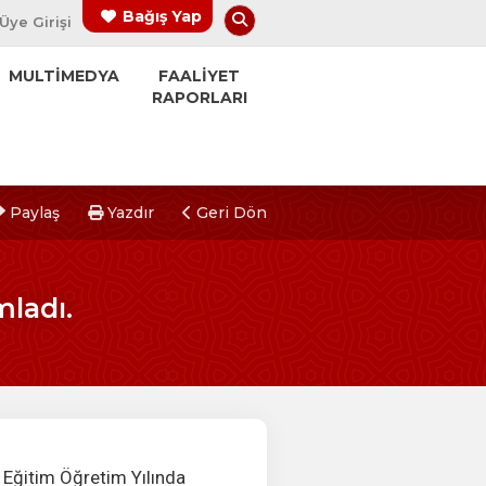
Arama Yap
Bağış Yap
Üye Girişi
MULTİMEDYA
FAALİYET
RAPORLARI
Paylaş
Yazdır
Geri Dön
ladı.
Eğitim Öğretim Yılında