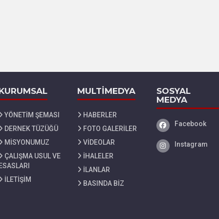
KURUMSAL
MULTİMEDYA
SOSYAL
MEDYA
YÖNETİM ŞEMASI
HABERLER
Facebook
Facebook
DERNEK TÜZÜĞÜ
FOTO GALERİLER
MİSYONUMUZ
VİDEOLAR
Instagram
Instagram
ÇALIŞMA USUL VE
İHALELER
ESASLARI
İLANLAR
İLETİŞİM
BASINDA BİZ