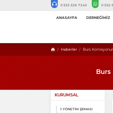
0 533 326 7243
0 532 
ANASAYFA
DERNEĞİMİZ
Haberler
Burs Komisyonumu
Burs
KURUMSAL
YÖNETİM ŞEMASI