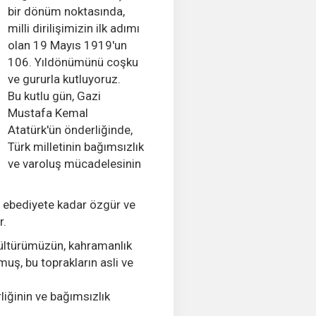
bir dönüm noktasında,
milli dirilişimizin ilk adımı
olan 19 Mayıs 1919'un
106. Yıldönümünü coşku
ve gururla kutluyoruz.
Bu kutlu gün, Gazi
Mustafa Kemal
Atatürk'ün önderliğinde,
Türk milletinin bağımsızlık
ve varoluş mücadelesinin
a ebediyete kadar özgür ve
r.
z kültürümüzün, kahramanlık
uş, bu toprakların asli ve
rliğinin ve bağımsızlık