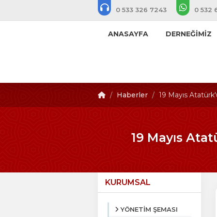
0 533 326 7243
0 532 
ANASAYFA
DERNEĞİMİZ
Haberler
19 Mayıs Atatürk'
19 Mayıs Atat
KURUMSAL
YÖNETİM ŞEMASI