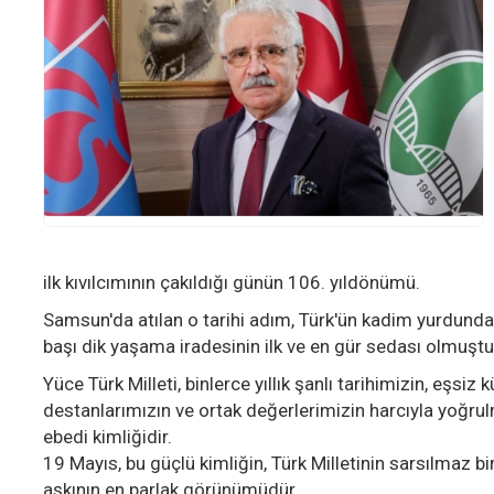
ilk kıvılcımının çakıldığı günün 106. yıldönümü.
Samsun'da atılan o tarihi adım, Türk'ün kadim yurdund
başı dik yaşama iradesinin ilk ve en gür sedası olmuştu
Yüce Türk Milleti, binlerce yıllık şanlı tarihimizin, eşsi
destanlarımızın ve ortak değerlerimizin harcıyla yoğrulm
ebedi kimliğidir.
19 Mayıs, bu güçlü kimliğin, Türk Milletinin sarsılmaz bi
aşkının en parlak görünümüdür..