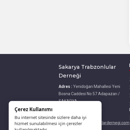
Sakarya Trabzonlular
Derneği
Adres :
Yenidoğan Mahallesi Yeni
Bosna Caddesi No:57 Adapazarı /
SAKARYA
Çerez Kullanımı
Telefon :
05333267243
E-Posta :
Bu internet sitesinde sizlere daha iyi
hizmet sunulabilmesi için çerezler
bilgi@sakaryatrabzonlulardernegi.com
kullanılmaktadır.