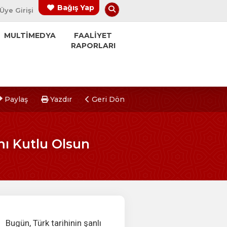
Arama Yap
Bağış Yap
Üye Girişi
MULTİMEDYA
FAALİYET
RAPORLARI
Paylaş
Yazdır
Geri Dön
mı Kutlu Olsun
Bugün, Türk tarihinin şanlı