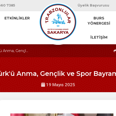
660 7385
Üyelik Başvurusu
ETKİNLİKLER
BURS
YÖNERGESİ
İLETİŞİM
ü Anma, Gençl...
ürk'ü Anma, Gençlik ve Spor Bayra
19 Mayıs 2025