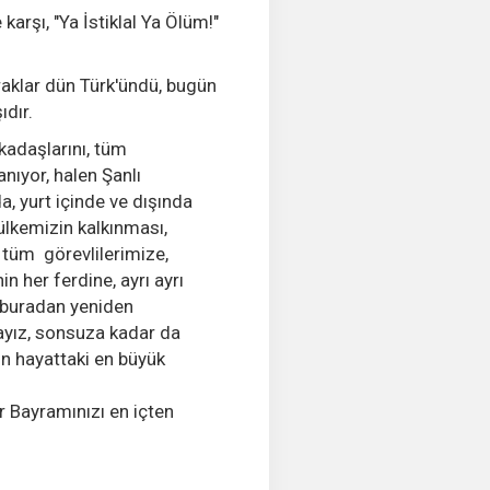
karşı, "Ya İstiklal Ya Ölüm!"
raklar dün Türk'ündü, bugün
ıdır.
kadaşlarını, tüm
anıyor, halen Şanlı
, yurt içinde ve dışında
lkemizin kalkınması,
 tüm görevlilerimize,
 her ferdine, ayrı ayrı
 buradan yeniden
ayız, sonsuza kadar da
çin hayattaki en büyük
 Bayramınızı en içten