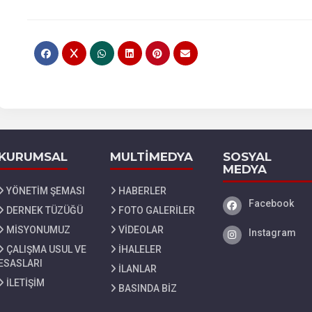
KURUMSAL
MULTİMEDYA
SOSYAL
MEDYA
YÖNETİM ŞEMASI
HABERLER
Facebook
Facebook
DERNEK TÜZÜĞÜ
FOTO GALERİLER
MİSYONUMUZ
VİDEOLAR
Instagram
Instagram
ÇALIŞMA USUL VE
İHALELER
ESASLARI
İLANLAR
İLETİŞİM
BASINDA BİZ