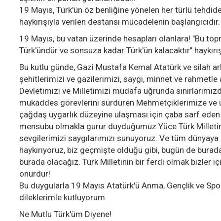
19 Mayıs, Türk'ün öz benliğine yönelen her türlü tehdide 
haykırışıyla verilen destansı mücadelenin başlangıcıdır.
19 Mayıs, bu vatan üzerinde hesapları olanlara! "Bu top
Türk'ündür ve sonsuza kadar Türk'ün kalacaktır" haykırış
Bu kutlu günde, Gazi Mustafa Kemal Atatürk ve silah ar
şehitlerimizi ve gazilerimizi, saygı, minnet ve rahmetle 
Devletimizi ve Milletimizi müdafa uğrunda sınırlarımızda
mukaddes görevlerini sürdüren Mehmetçiklerimize ve ü
çağdaş uygarlık düzeyine ulaşması için çaba sarf eden
mensubu olmakla gurur duyduğumuz Yüce Türk Milletinin
sevgilerimizi saygılarımızı sunuyoruz. Ve tüm dünyaya
haykırıyoruz, biz geçmişte olduğu gibi, bugün de burad
burada olacağız. Türk Milletinin bir ferdi olmak bizler i
onurdur!
Bu duygularla 19 Mayıs Atatürk'ü Anma, Gençlik ve Spor
dileklerimle kutluyorum.
Ne Mutlu Türk'üm Diyene!